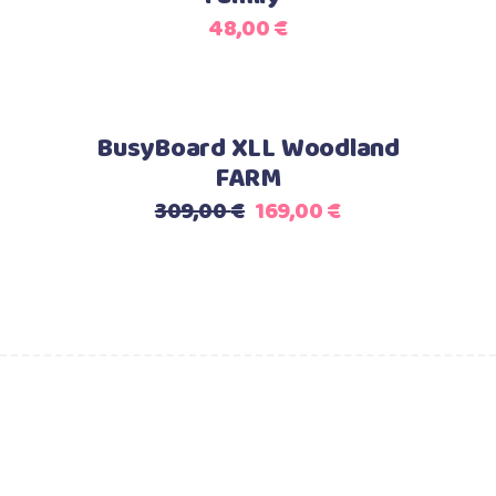
48,00
€
Akcija
Dodaj v košarico
BusyBoard XLL Woodland
FARM
309,00
€
169,00
€