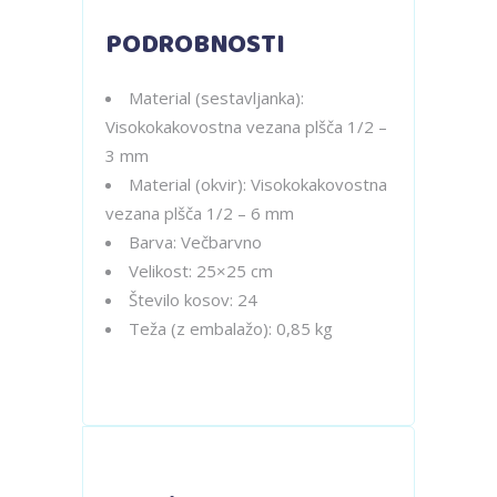
PODROBNOSTI
Material (sestavljanka):
Visokokakovostna vezana plšča 1/2 –
3 mm
Material (okvir): Visokokakovostna
vezana plšča 1/2 – 6 mm
Barva: Večbarvno
Velikost: 25×25 cm
Število kosov: 24
Teža (z embalažo): 0,85 kg