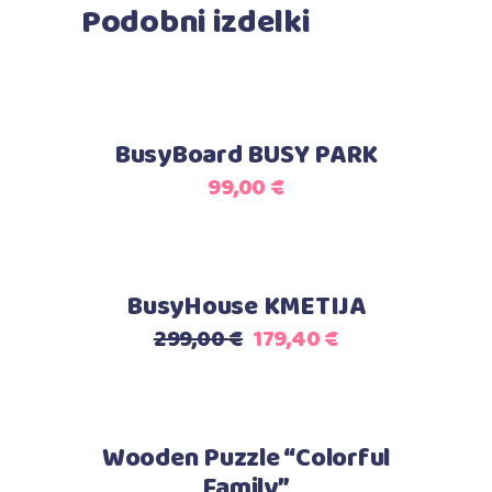
Podobni izdelki
Dodaj v košarico
BusyBoard BUSY PARK
99,00
€
Akcija
Dodaj v košarico
BusyHouse KMETIJA
299,00
€
179,40
€
Dodaj v košarico
Wooden Puzzle “Colorful
Family”